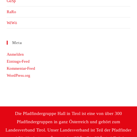
GuSp
RaRo
WiWö
Meta
Anmelden
Eintrags-Feed
Kommentar-Feed
WordPress.org
Die Pfadfindergruppe Hall in Tirol ist eine von über 300
Pfadfindergruppen in ganz Österreich und gehört zum
Landesverband Tirol. Unser Landesverband ist Teil der Pfadfinder