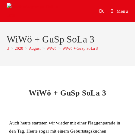
0
Menü
WiWö + GuSp SoLa 3
>
2020
>
August
>
WiWö
>
WiWö + GuSp SoLa 3
WiWö + GuSp SoLa 3
Auch heute starteten wir wieder mit einer Flaggenparade in
den Tag. Heute sogar mit einem Geburtstagskuchen.