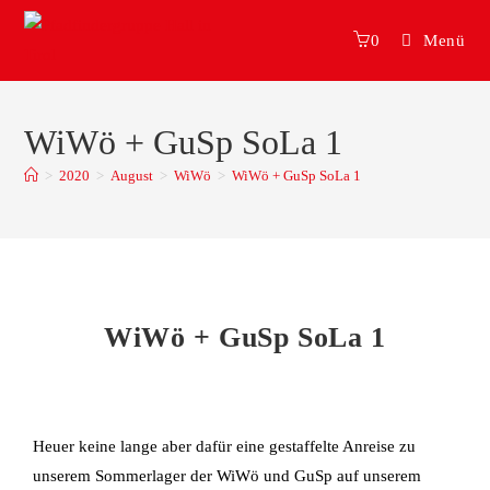
0
Menü
WiWö + GuSp SoLa 1
>
2020
>
August
>
WiWö
>
WiWö + GuSp SoLa 1
WiWö + GuSp SoLa 1
Heuer keine lange aber dafür eine gestaffelte Anreise zu
unserem Sommerlager der WiWö und GuSp auf unserem