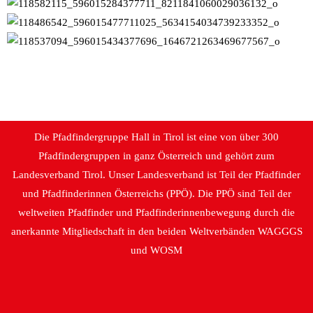
Die Pfadfindergruppe Hall in Tirol ist eine von über 300
Pfadfindergruppen in ganz Österreich und gehört zum
Landesverband Tirol. Unser Landesverband ist Teil der Pfadfinder
und Pfadfinderinnen Österreichs (PPÖ). Die PPÖ sind Teil der
weltweiten Pfadfinder und Pfadfinderinnenbewegung durch die
anerkannte Mitgliedschaft in den beiden Weltverbänden WAGGGS
und WOSM