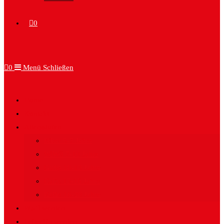
0
0
Menü
Schließen
Home
Kontakt
Altersstufen
Biber 5-7 Jahre
WiWö 7-10 Jahre
GuSp 10-13 Jahre
CaEx 13-16 Jahre
RaRo 16-20 Jahre
Pfadi werden
Leiter*in werden