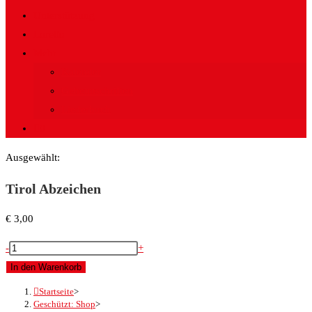
Unterstützung
Loretto
Mehr
Kalender
Geheimschriften
Liederbuch
0
Ausgewählt:
Tirol Abzeichen
€
3,00
-
+
In den Warenkorb
Startseite
>
Geschützt: Shop
>