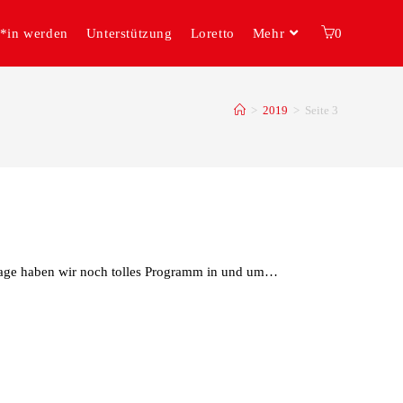
r*in werden
Unterstützung
Loretto
Mehr
0
>
2019
>
Seite 3
 Tage haben wir noch tolles Programm in und um…