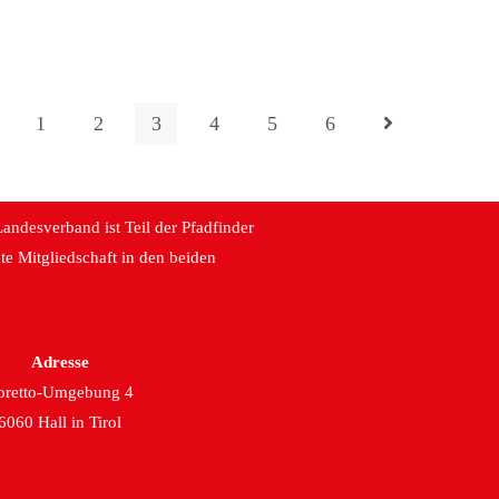
1
2
3
4
5
6
andesverband ist Teil der Pfadfinder
e Mitgliedschaft in den beiden
Adresse
oretto-Umgebung 4
6060 Hall in Tirol